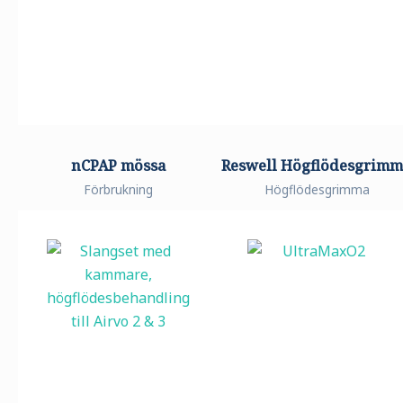
nCPAP mössa
Reswell Högflödesgrim
Förbrukning
Högflödesgrimma