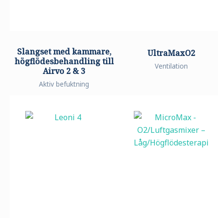
Slangset med kammare,
UltraMaxO2
högflödesbehandling till
Ventilation
Airvo 2 & 3
Aktiv befuktning