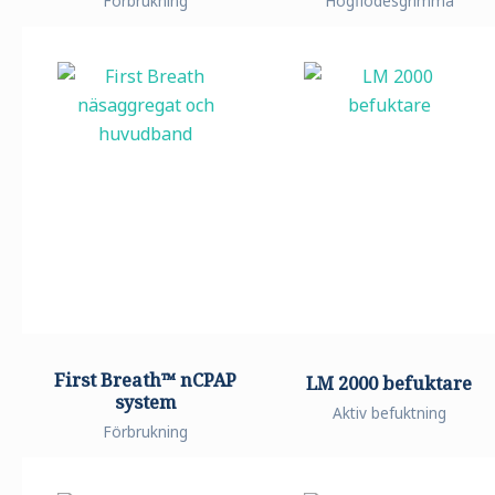
Förbrukning
Högflödesgrimma
First Breath™ nCPAP
LM 2000 befuktare
system
Aktiv befuktning
Förbrukning