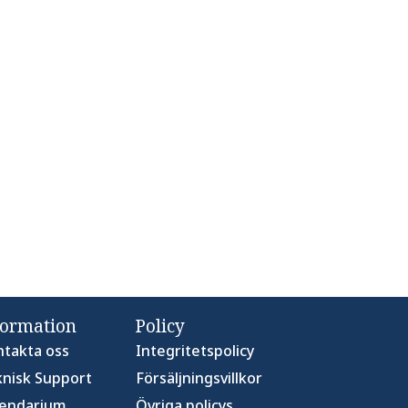
formation
Policy
takta oss
Integritetspolicy
nisk Support
Försäljningsvillkor
lendarium
Övriga policys