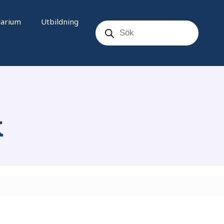
Products
darium
Utbildning
search
k