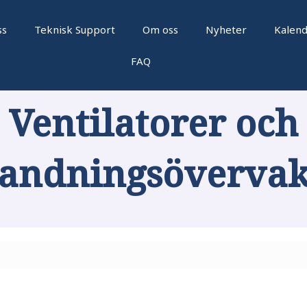
ss
Teknisk Support
Om oss
Nyheter
Kalen
FAQ
Ventilatorer och
andningsöverva