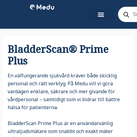
Hoppa
Product
search
till
innehåll
Kontakta oss
Teknisk Support
BladderScan® Prime
Plus
En välfungerande sjukvård kräver både skicklig
personal och rätt verktyg. På Medu vill vi göra
vardagen enklare, säkrare och mer givande för
vårdpersonal – samtidigt som vi bidrar till bättre
hälsa för patienterna.
BladderScan Prime Plus är en användarvänlig
ultraljudsmätare som snabbt och exakt mäter