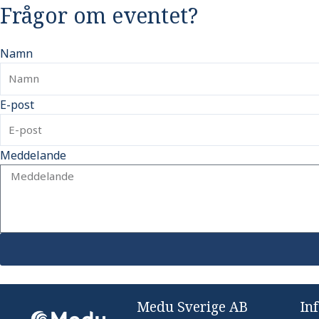
Frågor om eventet?
Namn
E-post
Meddelande
Medu Sverige AB
In