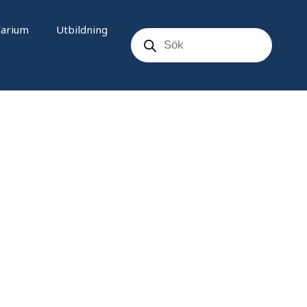
Products
darium
Utbildning
search