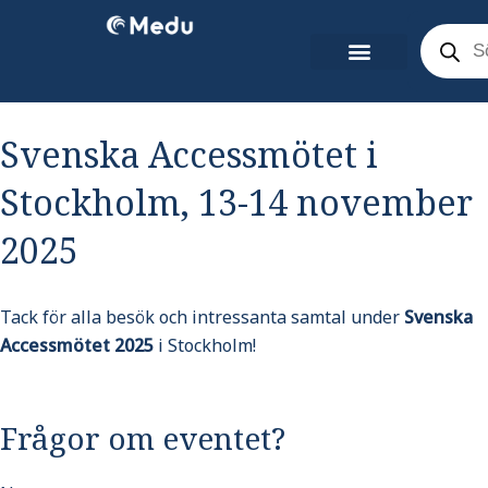
Hoppa
Product
search
till
innehåll
Kontakta oss
Teknisk Support
Svenska Accessmötet i
Stockholm, 13-14 november
2025
Tack för alla besök och intressanta samtal under
Svenska
Accessmötet 2025
i Stockholm!
Frågor om eventet?