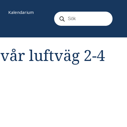
Products
Kalendarium
search
vår luftväg 2-4