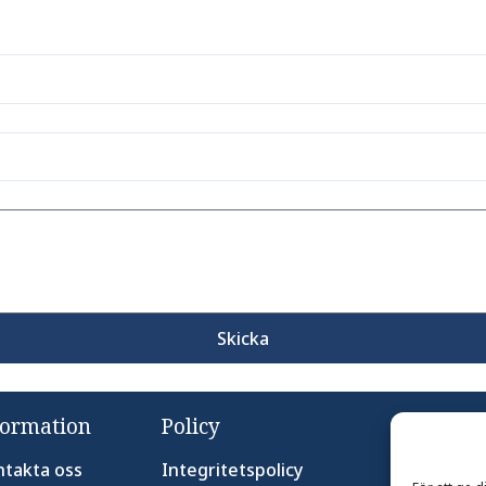
Skicka
formation
Policy
takta oss
Integritetspolicy