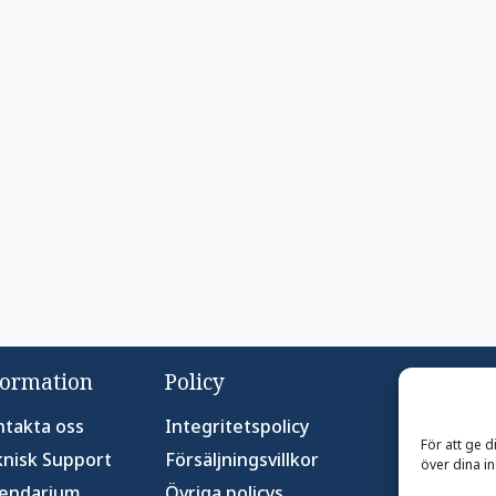
formation
Policy
takta oss
Integritetspolicy
För att ge 
nisk Support
Försäljningsvillkor
över dina in
lendarium
Övriga policys