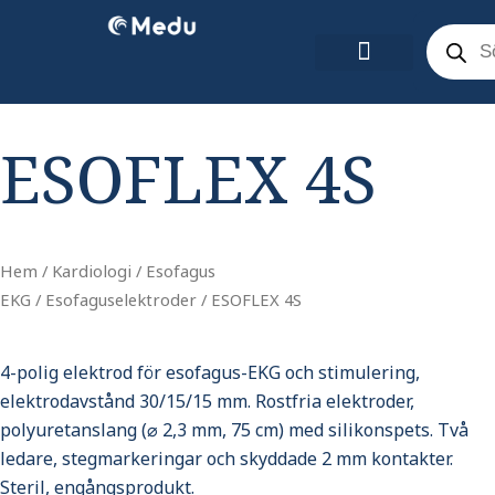
Hoppa
Product
search
till
innehåll
ESOFLEX 4S
Hem
/
Kardiologi
/
Esofagus
EKG
/
Esofaguselektroder
/ ESOFLEX 4S
4-polig elektrod för esofagus-EKG och stimulering,
elektrodavstånd 30/15/15 mm. Rostfria elektroder,
polyuretanslang (⌀ 2,3 mm, 75 cm) med silikonspets. Två
ledare, stegmarkeringar och skyddade 2 mm kontakter.
Steril, engångsprodukt.