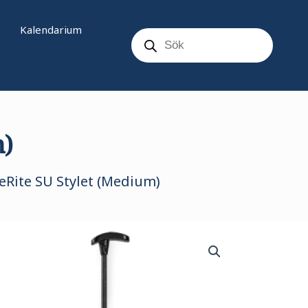
Products
Kalendarium
search
m)
eRite SU Stylet (Medium)