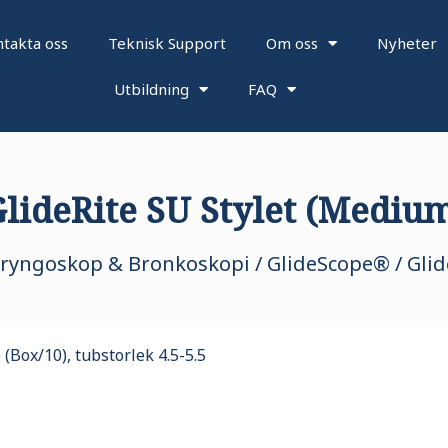
takta oss
Teknisk Support
Om oss
Nyheter
Utbildning
FAQ
lideRite SU Stylet (Mediu
aryngoskop & Bronkoskopi
/
GlideScope®
/ Glid
(Box/10), tubstorlek 4.5-5.5