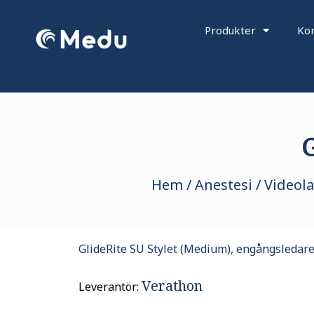
Hoppa
till
Produkter
Kon
innehåll
G
Hem
/
Anestesi
/
Videol
GlideRite SU Stylet (Medium), engångsledare 
Verathon
Leverantör: