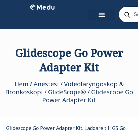
Hoppa
Product
search
till
innehåll
Glidescope Go Power
Adapter Kit
Hem
/
Anestesi
/
Videolaryngoskop &
Bronkoskopi
/
GlideScope®
/ Glidescope Go
Power Adapter Kit
Glidescope Go Power Adapter Kit. Laddare till GS Go.