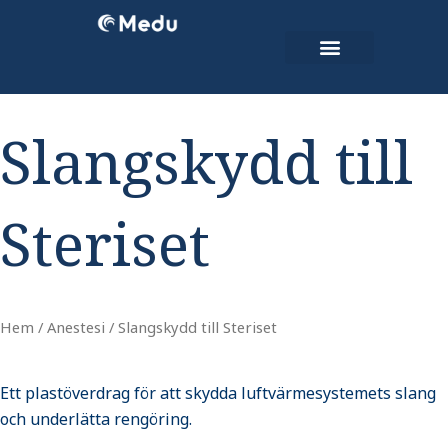
Hoppa
till
innehåll
Kontakta oss
Teknisk Support
Slangskydd till
Steriset
Hem
/
Anestesi
/ Slangskydd till Steriset
Ett plastöverdrag för att skydda luftvärmesystemets slang
och underlätta rengöring.