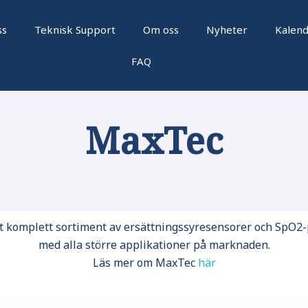
ss
Teknisk Support
Om oss
Nyheter
Kalen
FAQ
MaxTec
tt komplett sortiment av ersättningssyresensorer och SpO2
med alla större applikationer på marknaden.
Läs mer om MaxTec
här