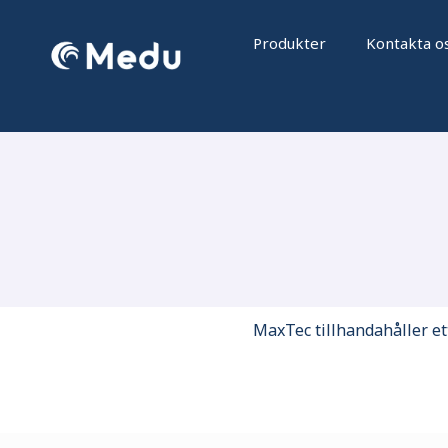
Hoppa
till
Produkter
Kontakta o
innehåll
MaxTec tillhandahåller e