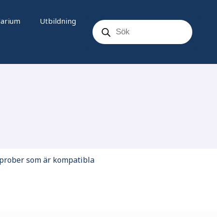
Products
darium
Utbildning
search
-prober som är kompatibla