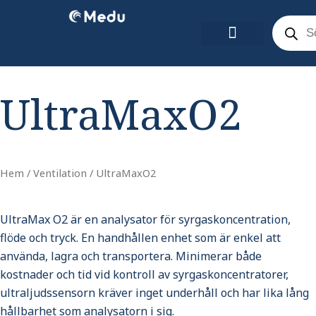
Hoppa
Product
search
till
innehåll
UltraMaxO2
Hem
/
Ventilation
/ UltraMaxO2
UltraMax O2 är en analysator för syrgaskoncentration,
flöde och tryck. En handhållen enhet som är enkel att
använda, lagra och transportera. Minimerar både
kostnader och tid vid kontroll av syrgaskoncentratorer,
ultraljudssensorn kräver inget underhåll och har lika lång
hållbarhet som analysatorn i sig.